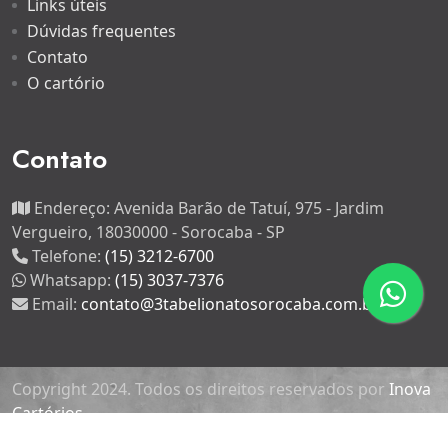
Links úteis
Dúvidas frequentes
Contato
O cartório
Contato
Endereço:
Avenida Barão de Tatuí, 975 - Jardim
Vergueiro, 18030000 - Sorocaba - SP
Telefone:
(15) 3212-6700
Whatsapp:
(15) 3037-7376
Email:
contato@3tabelionatosorocaba.com.br
Copyright 2024. Todos os direitos reservados por
Inova
Cartórios.
3º Tabelião de Notas da Comarca de Sorocaba - CNPJ: