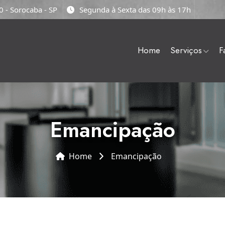
 - Sorocaba - SP
Segunda à Sexta das 09h às 17h
home
serviços
emancipação
Home
emancipação