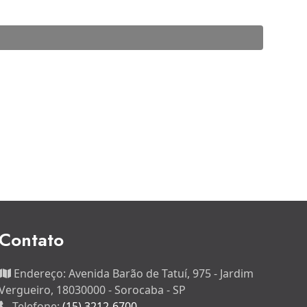
Contato
Endereço:
Avenida Barão de Tatuí, 975 - Jardim
Vergueiro, 18030000 - Sorocaba - SP
Telefone:
(15) 3212-6700